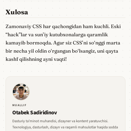
Xulosa
Zamonaviy CSS har qachongidan ham kuchli. Eski
“hack”lar va sun’iy kutubxonalarga qaramlik
kamayib bormoqda. Agar siz CSS’ni so‘nggi marta
bir necha yil oldin o‘rgangan bo‘lsangiz, uni qayta
kashf qilishning ayni vaqti!
MUALLIF
Otabek Sadiridinov
Dasturiy ta’minot muhandisi, dizayner va kontent yaratuvchisi.
Texnologiya, dasturlash, dizayn va raqamli mahsulotlar haqida sodda