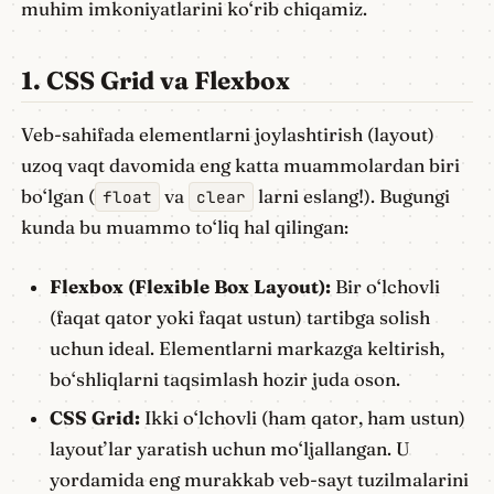
muhim imkoniyatlarini ko‘rib chiqamiz.
1. CSS Grid va Flexbox
Veb-sahifada elementlarni joylashtirish (layout)
uzoq vaqt davomida eng katta muammolardan biri
bo‘lgan (
va
larni eslang!). Bugungi
float
clear
kunda bu muammo to‘liq hal qilingan:
Flexbox (Flexible Box Layout):
Bir o‘lchovli
(faqat qator yoki faqat ustun) tartibga solish
uchun ideal. Elementlarni markazga keltirish,
bo‘shliqlarni taqsimlash hozir juda oson.
CSS Grid:
Ikki o‘lchovli (ham qator, ham ustun)
layout’lar yaratish uchun mo‘ljallangan. U
yordamida eng murakkab veb-sayt tuzilmalarini