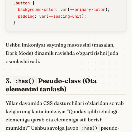
.button
 {
  background-color
: 
var
(
--primary-color
);
  padding
: 
var
(
--spacing-unit
);
}
Ushbu imkoniyat saytning mavzusini (masalan,
Dark Mode) dinamik ravishda o‘zgartirishni juda
osonlashtiradi.
3.
Pseudo-class (Ota
:has()
elementni tanlash)
Yillar davomida CSS dasturchilari o‘zlaridan so‘rab
kelgan eng katta funksiya: “Qanday qilib ichidagi
elementga qarab ota elementga stil berish
mumkin?” Ushbu savolga javob
pseudo-
:has()