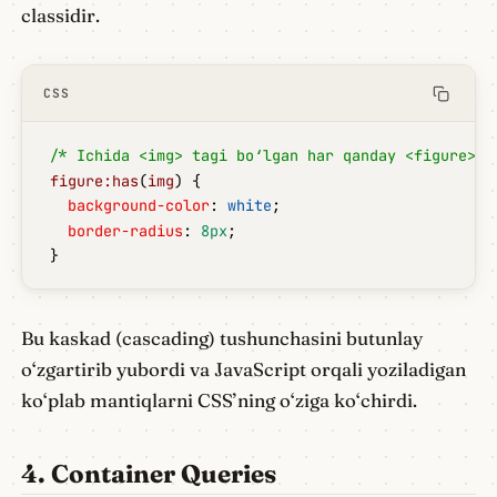
classidir.
CSS
/* Ichida <img> tagi bo‘lgan har qanday <figure> e
figure:has
(
img
) {
  background-color
: 
white
;
  border-radius
: 
8px
;
}
Bu kaskad (cascading) tushunchasini butunlay
o‘zgartirib yubordi va JavaScript orqali yoziladigan
ko‘plab mantiqlarni CSS’ning o‘ziga ko‘chirdi.
4. Container Queries