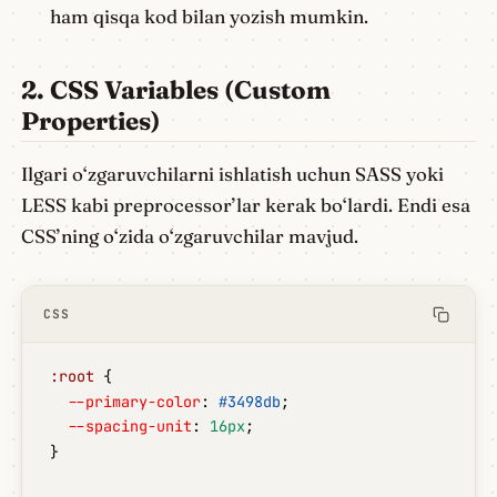
ham qisqa kod bilan yozish mumkin.
2. CSS Variables (Custom
Properties)
Ilgari o‘zgaruvchilarni ishlatish uchun SASS yoki
LESS kabi preprocessor’lar kerak bo‘lardi. Endi esa
CSS’ning o‘zida o‘zgaruvchilar mavjud.
CSS
:root
 {
  --primary-color
: 
#3498db
;
  --spacing-unit
: 
16px
;
}