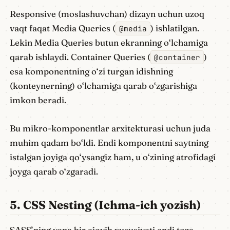
Responsive (moslashuvchan) dizayn uchun uzoq
vaqt faqat Media Queries (
) ishlatilgan.
@media
Lekin Media Queries butun ekranning o‘lchamiga
qarab ishlaydi. Container Queries (
)
@container
esa komponentning o‘zi turgan idishning
(konteynerning) o‘lchamiga qarab o‘zgarishiga
imkon beradi.
Bu mikro-komponentlar arxitekturasi uchun juda
muhim qadam bo‘ldi. Endi komponentni saytning
istalgan joyiga qo‘ysangiz ham, u o‘zining atrofidagi
joyga qarab o‘zgaradi.
5. CSS Nesting (Ichma-ich yozish)
SASS’ning yana bir ajoyib xususiyati endi toza