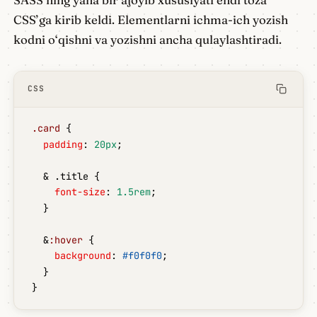
CSS’ga kirib keldi. Elementlarni ichma-ich yozish
kodni o‘qishni va yozishni ancha qulaylashtiradi.
CSS
.card
 {
  padding
: 
20px
;
  & .title {
    font-size
: 
1.5rem
;
  }
  &
:hover
 {
    background
: 
#f0f0f0
;
  }
}