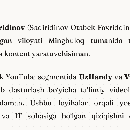
ridinov
(Sadiridinov Otabek Faxriddin o
gan viloyati Mingbuloq tumanida t
va kontent yaratuvchisiman.
ek YouTube segmentida
UzHandy
va
V
b dasturlash bo‘yicha ta’limiy video
daman. Ushbu loyihalar orqali yos
sh va IT sohasiga bo‘lgan qiziqishni