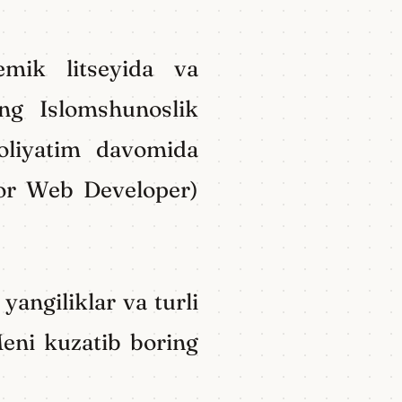
emik litseyida va
ng Islomshunoslik
aoliyatim davomida
ior Web Developer)
yangiliklar va turli
Meni kuzatib boring