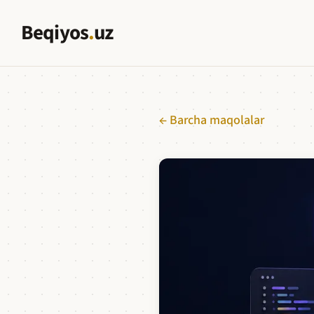
Beqiyos
.
uz
← Barcha maqolalar