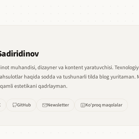
Sadiridinov
inot muhandisi, dizayner va kontent yaratuvchisi. Texnologiy
ahsulotlar haqida sodda va tushunarli tilda blog yuritaman.
qamli estetikani qadrlayman.
X
GitHub
Newsletter
Ko'proq maqolalar