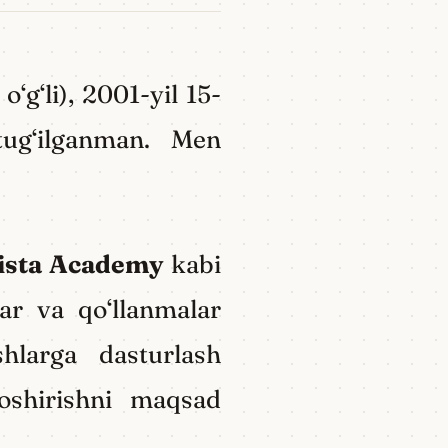
‘g‘li), 2001-yil 15-
ug‘ilganman. Men
ista Academy
kabi
lar va qo‘llanmalar
hlarga dasturlash
 oshirishni maqsad