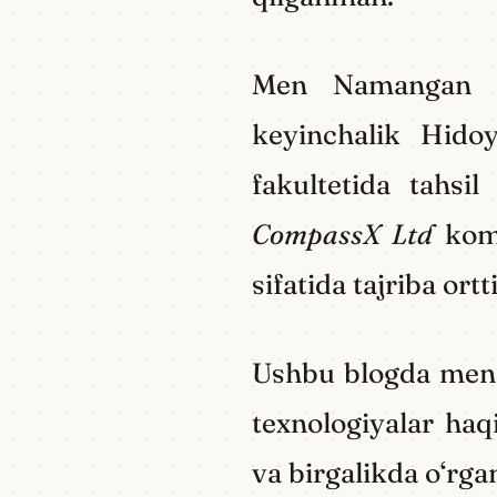
Men Namangan Muh
keyinchalik Hido
fakultetida tahsi
CompassX Ltd
komp
sifatida tajriba or
Ushbu blogda men o‘
texnologiyalar haq
va birgalikda o‘rg