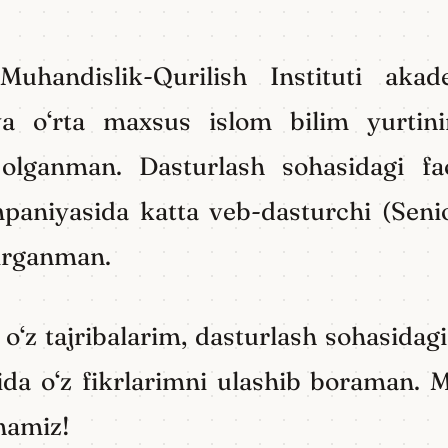
andislik-Qurilish Instituti akad
ya o‘rta maxsus islom bilim yurtini
l olganman. Dasturlash sohasidagi f
aniyasida katta veb-dasturchi (Sen
ttirganman.
z tajribalarim, dasturlash sohasidagi 
ida o‘z fikrlarimni ulashib boraman. 
anamiz!