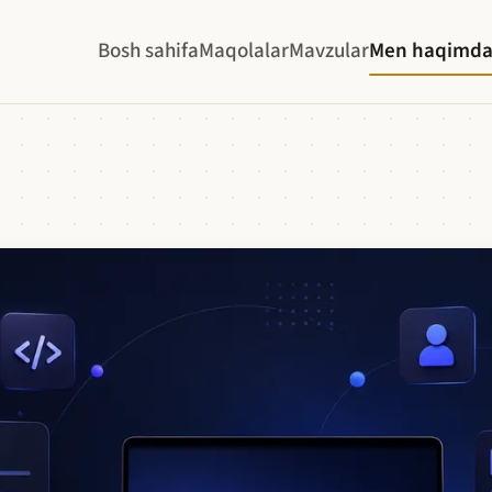
Bosh sahifa
Maqolalar
Mavzular
Men haqimd