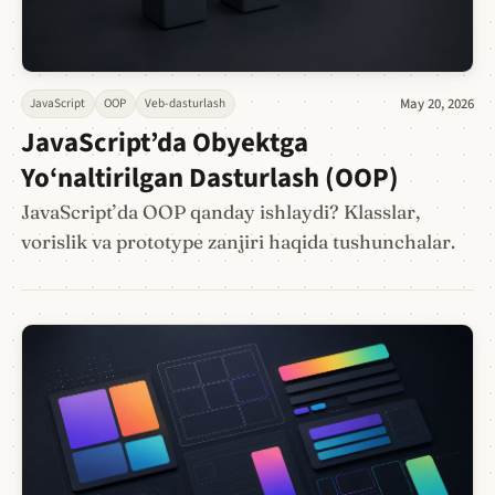
JavaScript
OOP
Veb-dasturlash
May 20, 2026
JavaScript’da Obyektga
Yo‘naltirilgan Dasturlash (OOP)
JavaScript’da OOP qanday ishlaydi? Klasslar,
vorislik va prototype zanjiri haqida tushunchalar.