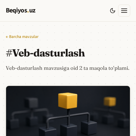
Beqiyos
.
uz
← Barcha mavzular
#
Veb-dasturlash
Veb-dasturlash mavzusiga oid 2 ta maqola to‘plami.