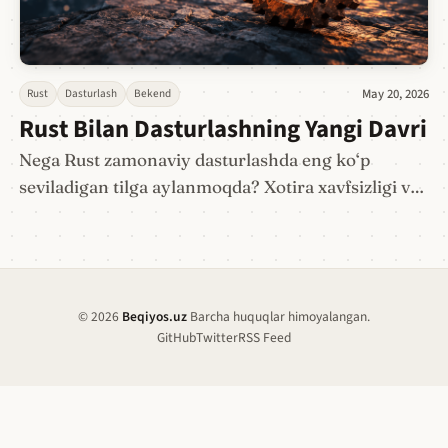
Rust
Dasturlash
Bekend
May 20, 2026
Rust Bilan Dasturlashning Yangi Davri
Nega Rust zamonaviy dasturlashda eng ko‘p
seviladigan tilga aylanmoqda? Xotira xavfsizligi va
unumdorlik haqida.
© 2026
Beqiyos.uz
Barcha huquqlar himoyalangan.
GitHub
Twitter
RSS Feed