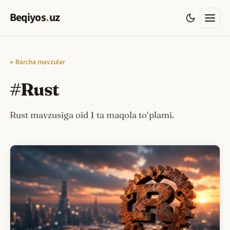
Beqiyos
.
uz
← Barcha mavzular
#
Rust
Rust mavzusiga oid 1 ta maqola to‘plami.