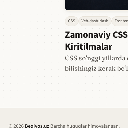
CSS
Veb-dasturlash
Fronte
Zamonaviy CSS I
Kiritilmalar
CSS so‘nggi yillard
bilishingiz kerak bo‘
© 2026
Beqiyos.uz
Barcha huquqlar himoyalangan.