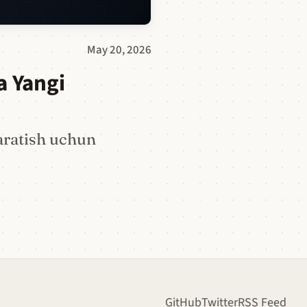
May 20, 2026
a Yangi
aratish uchun
GitHub
Twitter
RSS Feed