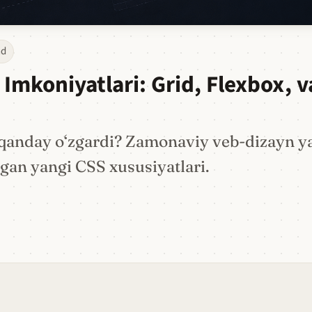
nd
mkoniyatlari: Grid, Flexbox, v
a qanday o‘zgardi? Zamonaviy veb-dizayn y
lgan yangi CSS xususiyatlari.