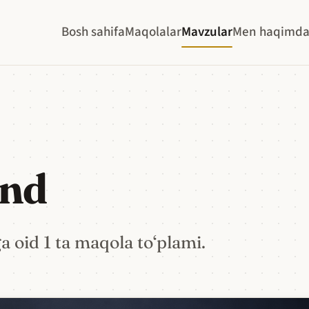
Bosh sahifa
Maqolalar
Mavzular
Men haqimd
end
 oid 1 ta maqola to‘plami.