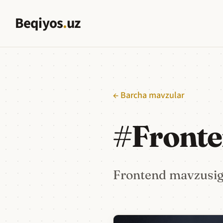
Beqiyos
.
uz
← Barcha mavzular
#
Front
Frontend mavzusiga